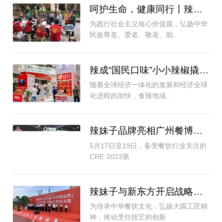
呵护生命，健康同行丨辣妹子用实际行动投身..
为践行社会主义核心价值观，弘扬中华
民族尊老、爱老、敬老、助..
辣成“国民口味”小小辣椒撬动新消费时代增长..
随着全球经济一体化的发展和经济全球
化进程的加快，食辣地域..
辣妹子品牌亮相广州餐博会，助力湘味复合调
5月17日至19日，备受餐饮行业关注的
CRE·2023第
辣妹子与新东方开启战略合作：携手赋能湘菜
为传承中华餐饮文化，弘扬大国工匠精
神，推动烹饪技艺的创新