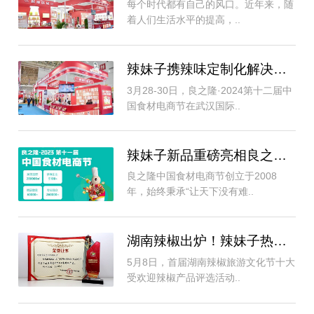
每个时代都有自己的风口。近年来，随
着人们生活水平的提高，..
辣妹子携辣味定制化解决方案闪耀良之隆，掀..
3月28-30日，良之隆·2024第十二届中
国食材电商节在武汉国际..
辣妹子新品重磅亮相良之隆展会，推动行业发..
良之隆中国食材电商节创立于2008
年，始终秉承“让天下没有难..
湖南辣椒出炉！辣妹子热辣“出圈”
5月8日，首届湖南辣椒旅游文化节十大
受欢迎辣椒产品评选活动..